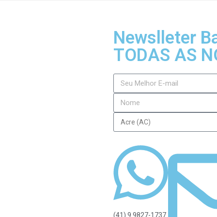
Newslleter B
TODAS AS N
(41) 9 9827-1737