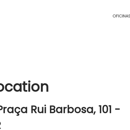
OFICINA
location
raça Rui Barbosa, 101 -
R